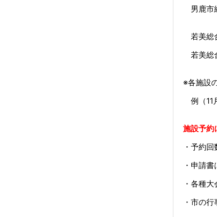
男鹿市総
若美総合
若美総合
※各施設
例（11
施設予約
・予約回
・申請書
・各種大
・市の行