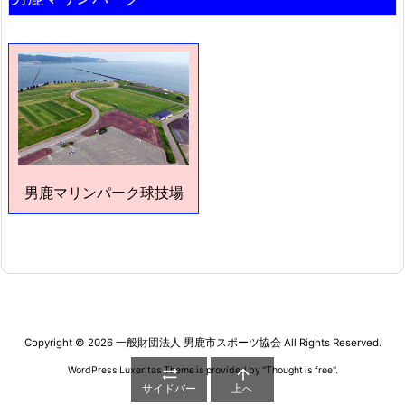
男鹿マリンパーク球技場
Copyright ©
2026
一般財団法人 男鹿市スポーツ協会
All Rights Reserved.
WordPress Luxeritas Theme is provided by "
Thought is free
".


サイドバー
上へ