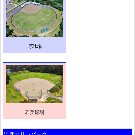
野球場
若美球場
男鹿マリンパーク